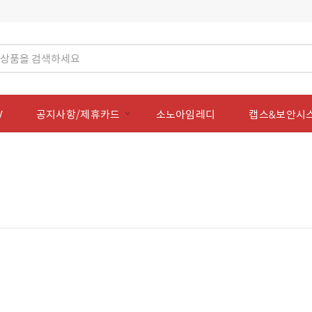
V
공지사항/제휴카드
소노아임레디
캡스&보안시