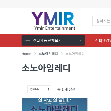
렌탈제품 전체보기
인터넷/T
렌탈 제품전체
Home
소노아임레디
소노아임레디
LG 퓨리케어
소노아임레디
SK 매직
코웨이
현대큐밍
총 1 개 상품
유버스(현대미래)
쿠쿠