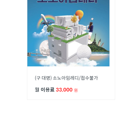
청호나이스
루헨스
종합렌탈/TV,냉장고/냉난방기
(구 대명) 소노아임레디/접수불가
월 이용료
33,000
원